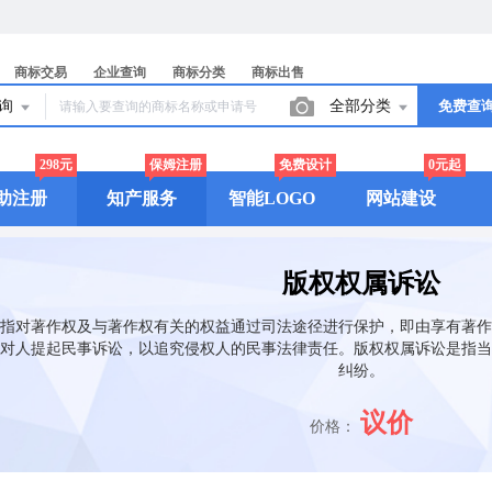
商标交易
企业查询
商标分类
商标出售
查询
全部分类
免费查
298元
保姆注册
免费设计
0元起
助注册
知产服务
智能LOGO
网站建设
版权权属诉讼
指对著作权及与著作权有关的权益通过司法途径进行保护，即由享有著作
对人提起民事诉讼，以追究侵权人的民事法律责任。版权权属诉讼是指当
纠纷。
议价
价格：