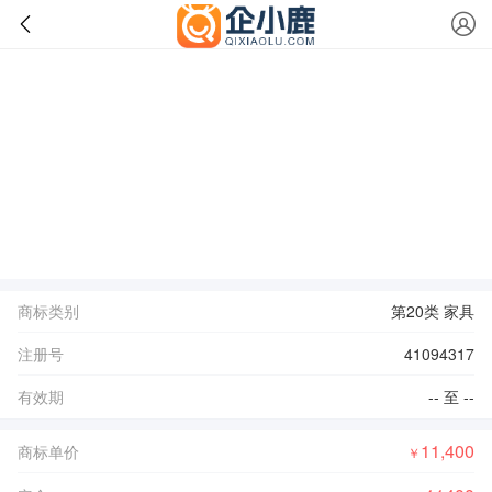
商标类别
第20类 家具
注册号
41094317
有效期
-- 至 --
11,400
商标单价
￥