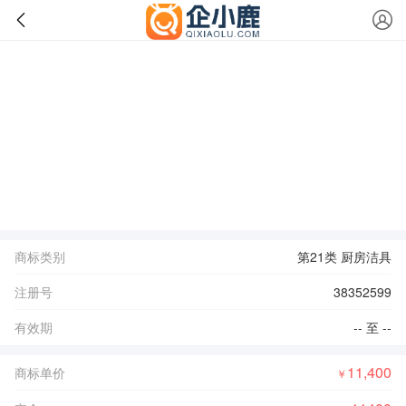
商标类别
第21类 厨房洁具
注册号
38352599
有效期
-- 至 --
11,400
商标单价
￥