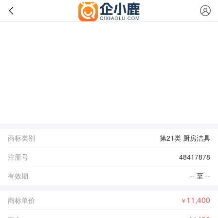
商标类别
第21类 厨房洁具
注册号
48417878
有效期
-- 至 --
11,400
商标单价
￥