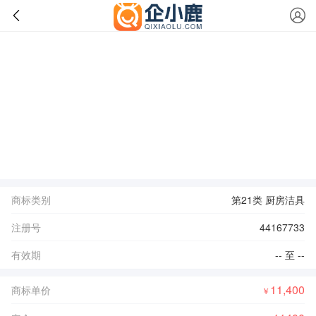
商标类别
第21类 厨房洁具
注册号
44167733
有效期
-- 至 --
11,400
商标单价
￥