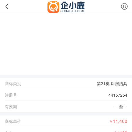
商标类别
第21类 厨房洁具
注册号
44157254
有效期
-- 至 --
11,400
商标单价
￥