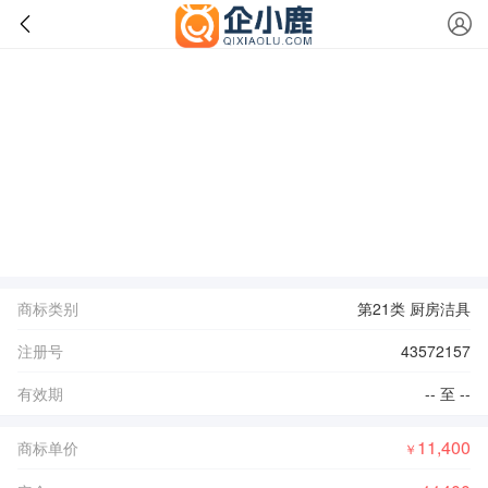
商标类别
第21类 厨房洁具
注册号
43572157
有效期
-- 至 --
11,400
商标单价
￥