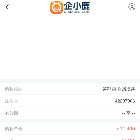
商标类别
第21类 厨房洁具
注册号
42297906
有效期
-- 至 --
11,400
商标单价
￥