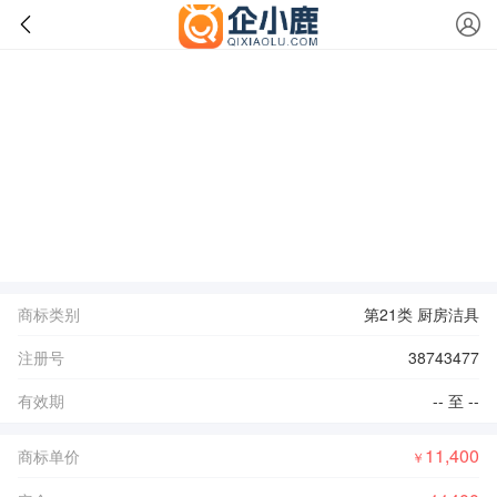
商标类别
第21类 厨房洁具
注册号
38743477
有效期
-- 至 --
11,400
商标单价
￥