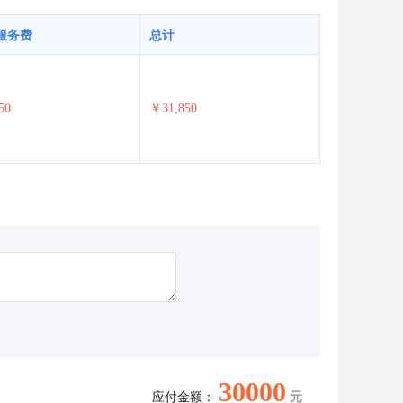
服务费
总计
50
￥31,850
30000
应付金额：
元