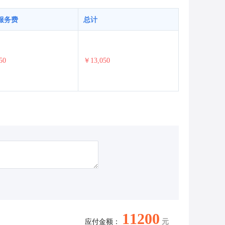
服务费
总计
50
￥13,050
11200
应付金额：
元