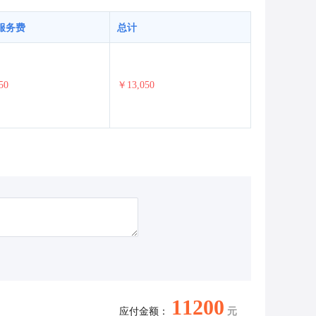
服务费
总计
50
￥13,050
11200
应付金额：
元