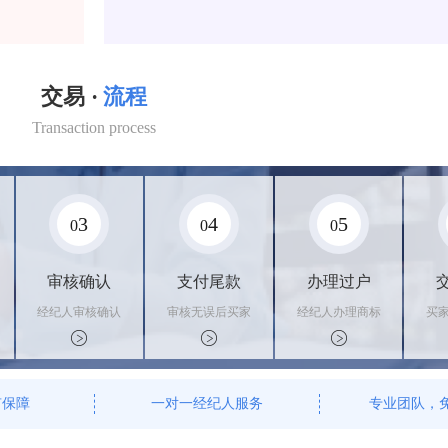
交易 ·
流程
Transaction process
3
4
5
0
0
0
审核确认
支付尾款
办理过户
经纪人审核确认
审核无误后买家
经纪人办理商标
买
商标状态
支付尾款，卖家
转让手续，交付
料
办理相关手续
相关证书
资
有保障
一对一经纪人服务
专业团队，