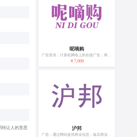
呢嘀购
广告宣传；计算机网络上的在线广告；商业管理辅助；特许经营的商业管理；组织商业或广告交易会；为商品和服务的买卖双方提供在线市场；替他人推销；在计算机数据库中更新和维护数据；自动售货机出租；药用、兽医用、卫生用制剂和医疗用品的零售服务
￥7,000
明转让人的意思
沪邦
广告；通过网站提供商业信息；饭店商业管理；进出口代理；人事管理；商业企业迁移；为商业或广告目的汇编信息索引；会计；寻找赞助；药品零售或批发服务