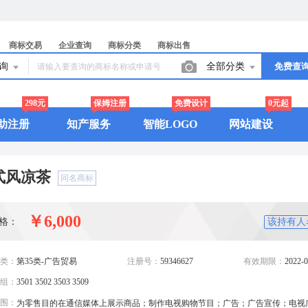
商标交易
企业查询
商标分类
商标出售
查询
全部分类
免费查
298元
保姆注册
免费设计
0元起
助注册
知产服务
智能LOGO
网站建设
式风凉茶
同名商标
￥6,000
格：
该持有人
类：
第35类-广告贸易
注册号：
59346627
有效期限：
2022-0
组：
3501 3502 3503 3509
围：
为零售目的在通信媒体上展示商品；制作电视购物节目；广告；广告宣传；电视