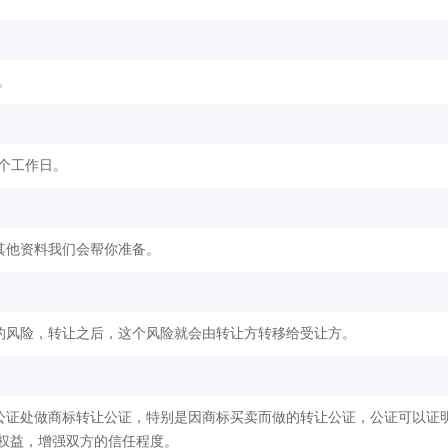
。
2个工作日。
其他资料我们会帮你准备。
的风险，转让之后，这个风险就会由转让方转移给受让方。
公证处做商标转让公证，特别是因商标买卖而做的转让公证，公证可以证
权益，增强双方的信任程度。