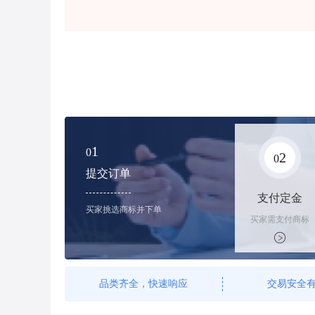
1
0
2
0
提交订单
支付定金
买家挑选商标并下单
买家需支付商标
标价的100%的
购买订金
品类齐全，快速响应
交易安全