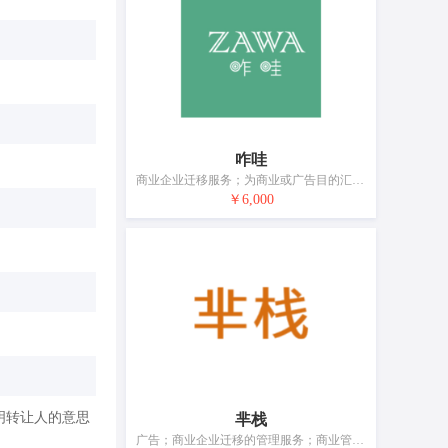
咋哇
商业企业迁移服务；为商业或广告目的汇编信息索引；复印服务；开发票服务；替他人写简历；电话应接服务；计算机数据库信息系统化；寻找赞助；药用、兽医用、卫生用制剂和医疗用品的批发服务；药用、兽医用、卫生用制剂和医疗用品的零售服务
￥6,000
明转让人的意思
芈栈
广告；商业企业迁移的管理服务；商业管理辅助；替他人推销；替他人采购（替其他企业购买商品或服务）；人事管理咨询；将信息编入计算机数据库；会计；寻找赞助；药品零售或批发服务