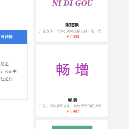
呢嘀购
广告宣传；计算机网络上的在线广告；商业管理辅助；特许经营的商业管理；组织商业或广告交易会；为商品和服务的买卖双方提供在线市场；替他人推销；在计算机数据库中更新和维护数据；自动售货机出租；药用、兽医用、卫生用制剂和医疗用品的零售服务
后可获得
￥7,000
注册证
转让公证书
转让证明
畅增
广告；商业管理咨询；特许经营的商业管理；市场营销；替他人推销；人事管理咨询；计算机数据库信息系统化；会计；自动售货机出租；药用、兽医用、卫生用制剂和医疗用品的零售服务
￥5,997