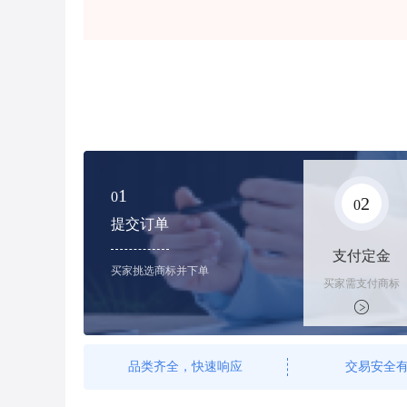
1
0
2
0
提交订单
支付定金
买家挑选商标并下单
买家需支付商标
标价的100%的
购买订金
品类齐全，快速响应
交易安全