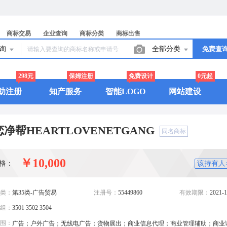
商标交易
企业查询
商标分类
商标出售
查询
全部分类
免费查
298元
保姆注册
免费设计
0元起
助注册
知产服务
智能LOGO
网站建设
净帮HEARTLOVENETGANG
同名商标
￥10,000
格：
该持有人
类：
第35类-广告贸易
注册号：
55449860
有效期限：
2021-1
组：
3501 3502 3504
围：
广告；户外广告；无线电广告；货物展出；商业信息代理；商业管理辅助；商业