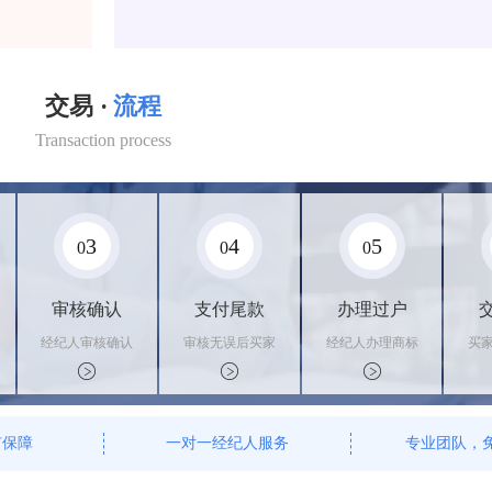
交易 ·
流程
Transaction process
3
4
5
0
0
0
审核确认
支付尾款
办理过户
经纪人审核确认
审核无误后买家
经纪人办理商标
买
商标状态
支付尾款，卖家
转让手续，交付
料
办理相关手续
相关证书
资
有保障
一对一经纪人服务
专业团队，