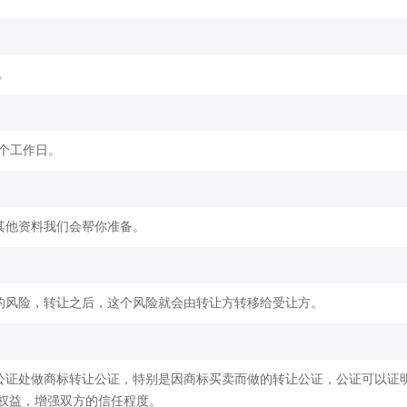
。
2个工作日。
其他资料我们会帮你准备。
的风险，转让之后，这个风险就会由转让方转移给受让方。
公证处做商标转让公证，特别是因商标买卖而做的转让公证，公证可以证
权益，增强双方的信任程度。