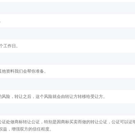
。
2个工作日。
其他资料我们会帮你准备。
的风险，转让之后，这个风险就会由转让方转移给受让方。
公证处做商标转让公证，特别是因商标买卖而做的转让公证，公证可以证
权益，增强双方的信任程度。