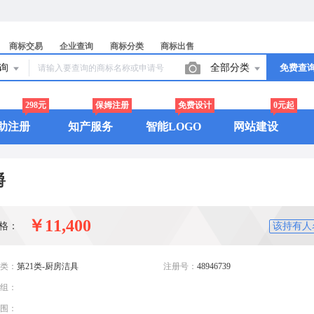
商标交易
企业查询
商标分类
商标出售
查询
全部分类
免费查
298元
保姆注册
免费设计
0元起
助注册
知产服务
智能LOGO
网站建设
爵
￥11,400
格：
该持有人
类：
第21类-厨房洁具
注册号：
48946739
组：
围：