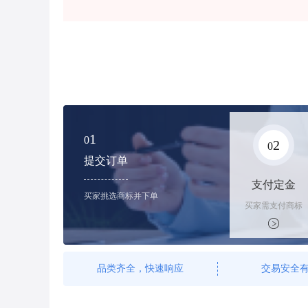
1
0
2
0
提交订单
支付定金
买家挑选商标并下单
买家需支付商标
标价的100%的
购买订金
品类齐全，快速响应
交易安全