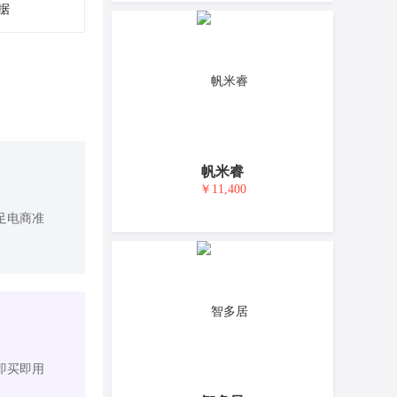
据
帆米睿
￥11,400
足电商准
即买即用