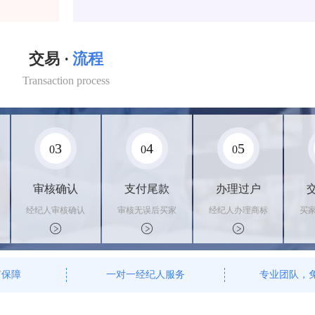
交易 ·
流程
Transaction process
3
4
5
0
0
0
审核确认
支付尾款
办理过户
经纪人审核确认
审核无误后买家
经纪人办理商标
买
商标状态
支付尾款，卖家
转让手续，交付
料
办理相关手续
相关证书
资
有保障
一对一经纪人服务
专业团队，