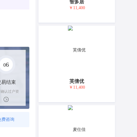
智多居
￥11,400
6
0
芙倩优
交易结束
￥11,400
家确认过户资
后，平台解冻
金支付卖家
免费咨询