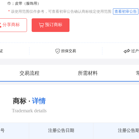
巾；皮带（服饰用）
*
该使用范围仅作参考，可查看初审公告确认商标核定使用范围
查看初审公告
分享商标
预订商标
证
担保交易
过户
交易流程
所需材料
商标 ·
详情
Trademark details
期号
注册公告日期
注册公告