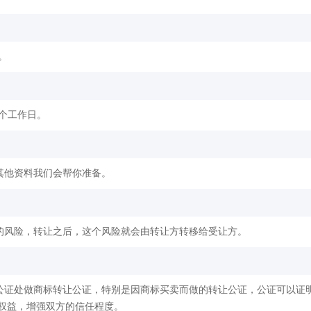
。
2个工作日。
其他资料我们会帮你准备。
的风险，转让之后，这个风险就会由转让方转移给受让方。
公证处做商标转让公证，特别是因商标买卖而做的转让公证，公证可以证
权益，增强双方的信任程度。