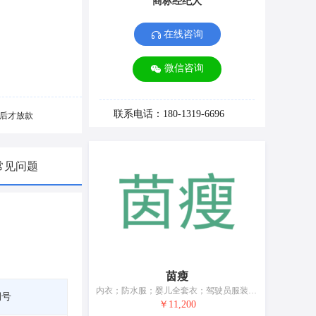
商标经纪人
在线咨询
微信咨询
联系电话：180-1319-6696
后才放款
常见问题
茵瘦
内衣；防水服；婴儿全套衣；驾驶员服装；鞋（脚上的穿着物）；帽；袜；手套（服装）；围巾；皮带（服饰用）
期号
￥11,200