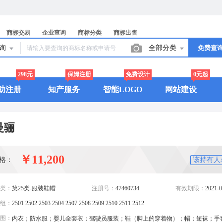
商标交易
企业查询
商标分类
商标出售
查询
全部分类
免费查
298元
保姆注册
免费设计
0元起
助注册
知产服务
智能LOGO
网站建设
曼骊
￥11,200
格：
该持有人
类：
第25类-服装鞋帽
注册号：
47460734
有效期限：
2021-0
组：
2501 2502 2503 2504 2507 2508 2509 2510 2511 2512
围：
内衣；防水服；婴儿全套衣；驾驶员服装；鞋（脚上的穿着物）；帽；短袜；手