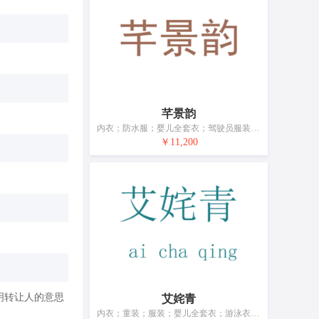
芊景韵
内衣；防水服；婴儿全套衣；驾驶员服装；鞋（脚上的穿着物）；帽；袜；手套（服装）；围巾；皮带（服饰用）
￥11,200
明转让人的意思
艾姹青
内衣；童装；服装；婴儿全套衣；游泳衣；鞋；帽；袜；围巾；皮带（服饰用）