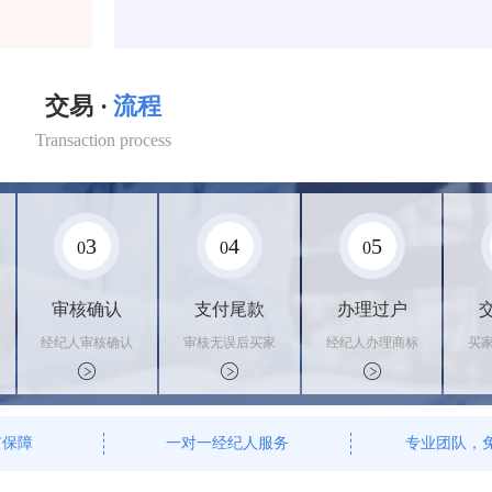
交易 ·
流程
Transaction process
3
4
5
0
0
0
审核确认
支付尾款
办理过户
经纪人审核确认
审核无误后买家
经纪人办理商标
买
商标状态
支付尾款，卖家
转让手续，交付
料
办理相关手续
相关证书
资
有保障
一对一经纪人服务
专业团队，