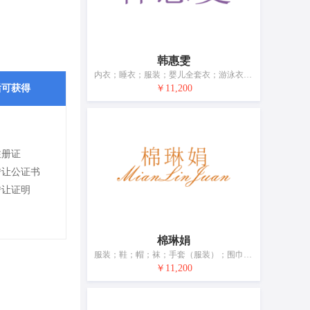
韩惠雯
内衣；睡衣；服装；婴儿全套衣；游泳衣；鞋（脚上的穿着物）；袜；手套（服装）；围巾；皮带（服饰用）
后可获得
￥11,200
注册证
转让公证书
转让证明
棉琳娟
服装；鞋；帽；袜；手套（服装）；围巾；腰带；婚纱；浴帽；睡眠用眼罩
￥11,200