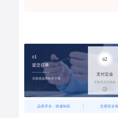
1
0
2
0
提交订单
支付定金
买家挑选商标并下单
买家需支付商标
标价的100%的
购买订金
品类齐全，快速响应
交易安全