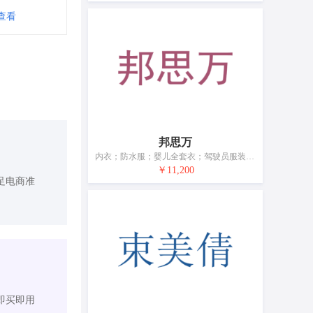
查看
邦思万
内衣；防水服；婴儿全套衣；驾驶员服装；鞋（脚上的穿着物）；帽；袜；手套（服装）；围巾；皮带（服饰用）
￥11,200
足电商准
即买即用