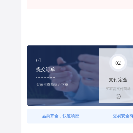
1
0
2
0
提交订单
支付定金
买家挑选商标并下单
买家需支付商标
标价的100%的
购买订金
品类齐全，快速响应
交易安全