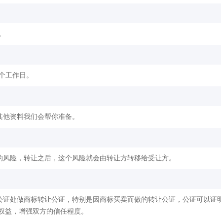
。
2个工作日。
其他资料我们会帮你准备。
的风险，转让之后，这个风险就会由转让方转移给受让方。
公证处做商标转让公证，特别是因商标买卖而做的转让公证，公证可以证
权益，增强双方的信任程度。