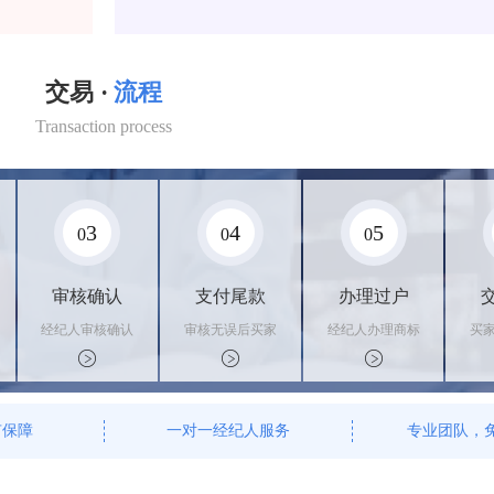
交易 ·
流程
Transaction process
3
4
5
0
0
0
审核确认
支付尾款
办理过户
经纪人审核确认
审核无误后买家
经纪人办理商标
买
商标状态
支付尾款，卖家
转让手续，交付
料
办理相关手续
相关证书
资
有保障
一对一经纪人服务
专业团队，