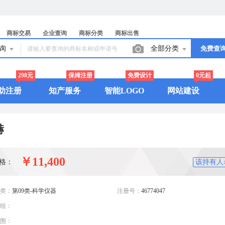
商标交易
企业查询
商标分类
商标出售
查询
全部分类
免费查
298元
保姆注册
免费设计
0元起
助注册
知产服务
智能LOGO
网站建设
赫
￥11,400
格：
该持有人
类：
第09类-科学仪器
注册号：
46774047
组：
围：