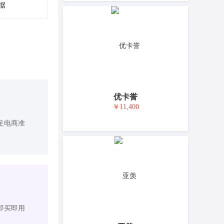
据
优卡誉
￥11,400
足电商准
即买即用