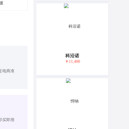
据
科沿诺
￥11,400
足电商准
即买即用