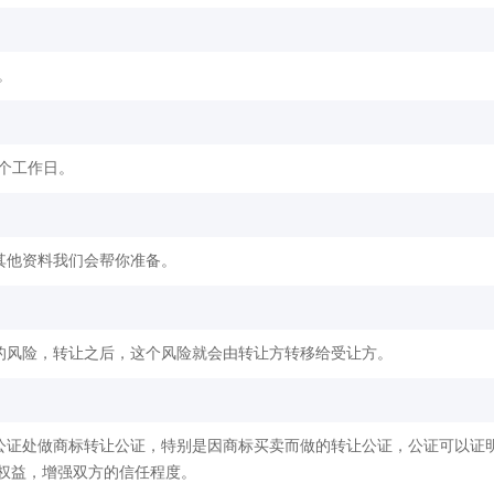
。
2个工作日。
其他资料我们会帮你准备。
的风险，转让之后，这个风险就会由转让方转移给受让方。
公证处做商标转让公证，特别是因商标买卖而做的转让公证，公证可以证
权益，增强双方的信任程度。