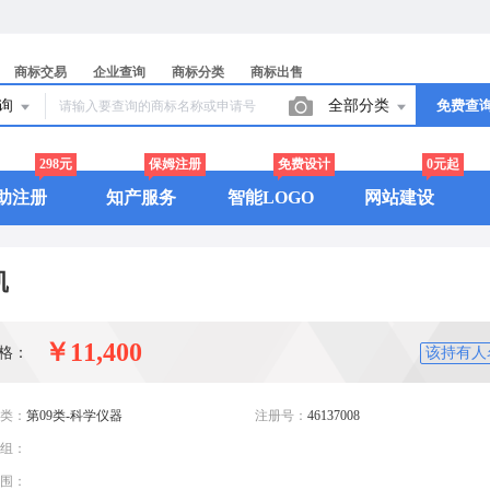
商标交易
企业查询
商标分类
商标出售
查询
全部分类
免费查
298元
保姆注册
免费设计
0元起
助注册
知产服务
智能LOGO
网站建设
凯
￥11,400
格：
该持有人
类：
第09类-科学仪器
注册号：
46137008
组：
围：