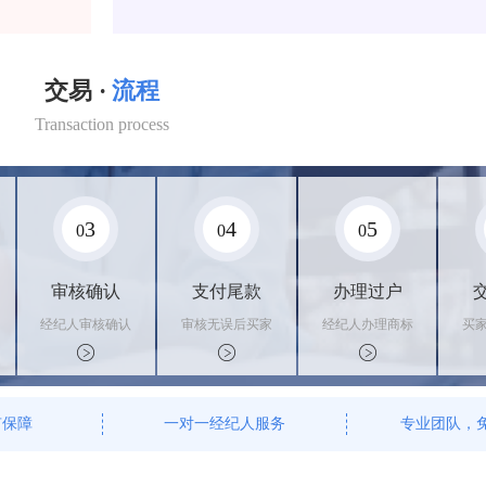
交易 ·
流程
Transaction process
3
4
5
0
0
0
审核确认
支付尾款
办理过户
经纪人审核确认
审核无误后买家
经纪人办理商标
买
商标状态
支付尾款，卖家
转让手续，交付
料
办理相关手续
相关证书
资
有保障
一对一经纪人服务
专业团队，