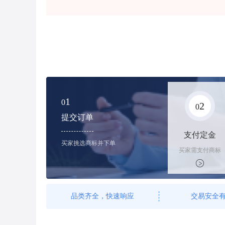
1
0
2
0
提交订单
支付定金
买家挑选商标并下单
买家需支付商标
标价的100%的
购买订金
品类齐全，快速响应
交易安全