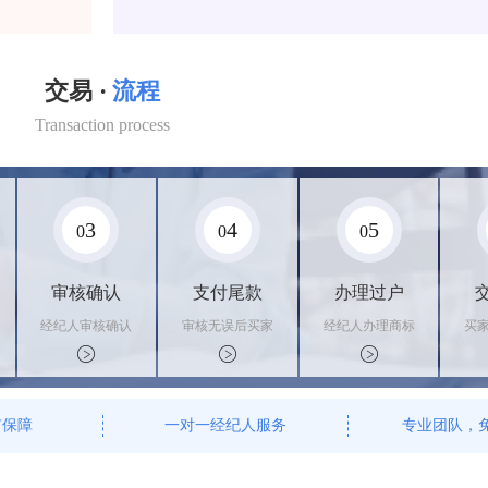
交易 ·
流程
Transaction process
3
4
5
0
0
0
审核确认
支付尾款
办理过户
经纪人审核确认
审核无误后买家
经纪人办理商标
买
商标状态
支付尾款，卖家
转让手续，交付
料
办理相关手续
相关证书
资
有保障
一对一经纪人服务
专业团队，