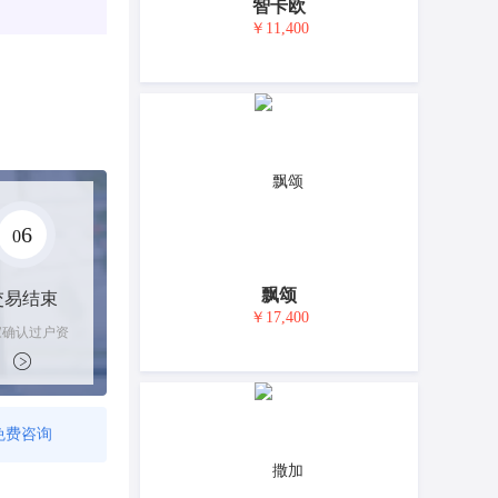
智卡欧
￥11,400
6
0
飘颂
交易结束
￥17,400
家确认过户资
后，平台解冻
金支付卖家
免费咨询