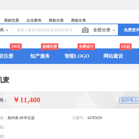
商标交易
企业查询
商标分类
商标出售
查询
全部分类
免费查
298元
保姆注册
免费设计
0元起
助注册
知产服务
智能LOGO
网站建设
凯麦
￥11,400
格：
该持有人
类：
第09类-科学仪器
注册号：
44785659
组：
围：