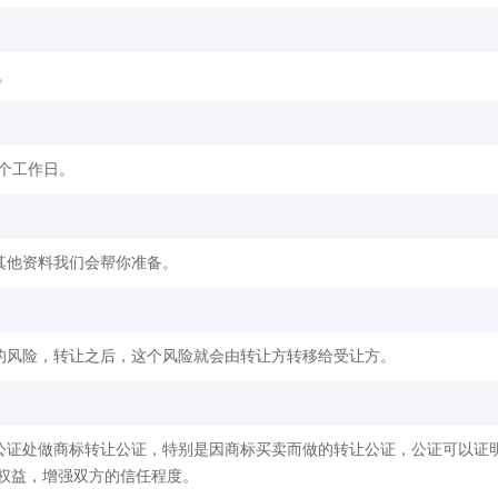
。
2个工作日。
其他资料我们会帮你准备。
的风险，转让之后，这个风险就会由转让方转移给受让方。
公证处做商标转让公证，特别是因商标买卖而做的转让公证，公证可以证
权益，增强双方的信任程度。