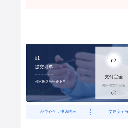
1
0
2
0
提交订单
支付定金
买家挑选商标并下单
买家需支付商标
标价的100%的
购买订金
品类齐全，快速响应
交易安全