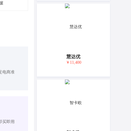
据
慧达优
￥11,400
足电商准
即买即用