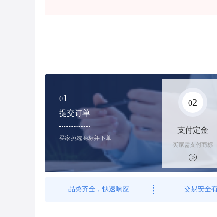
1
0
2
0
提交订单
支付定金
买家挑选商标并下单
买家需支付商标
标价的100%的
购买订金
品类齐全，快速响应
交易安全