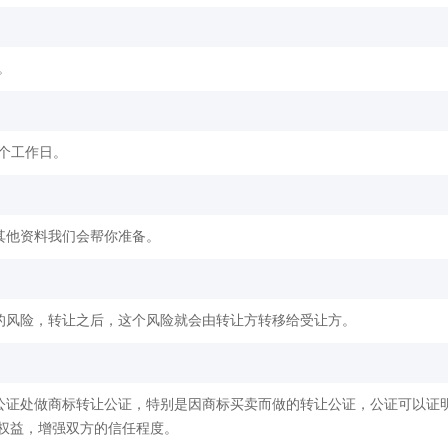
。
2个工作日。
其他资料我们会帮你准备。
的风险，转让之后，这个风险就会由转让方转移给受让方。
公证处做商标转让公证，特别是因商标买卖而做的转让公证，公证可以证
权益，增强双方的信任程度。