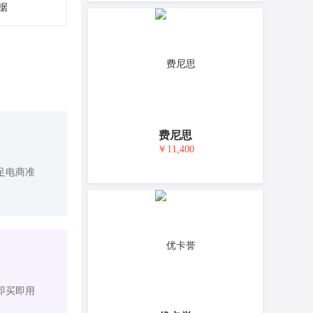
据
费尼思
￥11,400
足电商准
即买即用