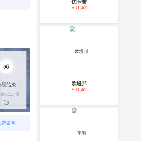
优卡誉
￥11,400
6
0
欧堤邦
交易结束
￥11,400
家确认过户资
后，平台解冻
金支付卖家
免费咨询