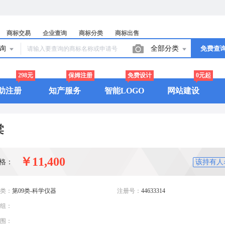
商标交易
企业查询
商标分类
商标出售
查询
全部分类
免费查
298元
保姆注册
免费设计
0元起
助注册
知产服务
智能LOGO
网站建设
棠
￥11,400
格：
该持有人
类：
第09类-科学仪器
注册号：
44633314
组：
围：