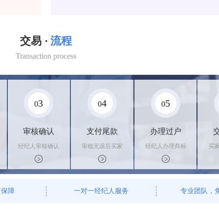
交易 ·
流程
Transaction process
3
4
5
0
0
0
审核确认
支付尾款
办理过户
经纪人审核确认
审核无误后买家
经纪人办理商标
买
商标状态
支付尾款，卖家
转让手续，交付
料
办理相关手续
相关证书
资
有保障
一对一经纪人服务
专业团队，