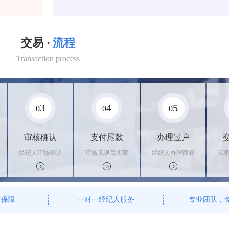
交易 ·
流程
Transaction process
3
4
5
0
0
0
审核确认
支付尾款
办理过户
经纪人审核确认
审核无误后买家
经纪人办理商标
买
商标状态
支付尾款，卖家
转让手续，交付
料
办理相关手续
相关证书
资
有保障
一对一经纪人服务
专业团队，