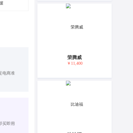
据
荣腾威
￥11,400
足电商准
即买即用