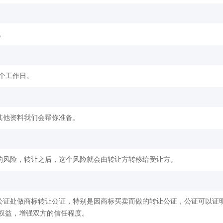
。
2个工作日。
其他资料我们会帮你准备。
的风险，转让之后，这个风险就会由转让方转移给受让方。
公证处做商标转让公证，特别是因商标买卖而做的转让公证，公证可以证
权益，增强双方的信任程度。