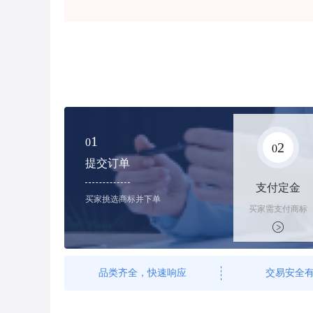
1
0
2
0
提交订单
支付定金
买家挑选商标并下单
买家需支付商标
标价的100%的
购买订金
品类齐全，快速响应
交易安全