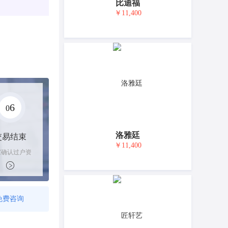
比迪福
￥11,400
6
0
洛雅廷
交易结束
￥11,400
家确认过户资
后，平台解冻
金支付卖家
免费咨询