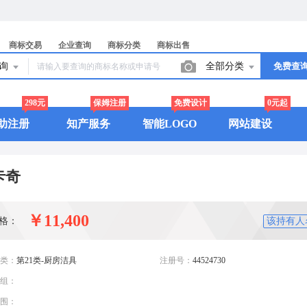
商标交易
企业查询
商标分类
商标出售
查询
全部分类
免费查
298元
保姆注册
免费设计
0元起
助注册
知产服务
智能LOGO
网站建设
卡奇
￥11,400
格：
该持有人
类：
第21类-厨房洁具
注册号：
44524730
组：
围：