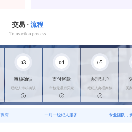
交易 ·
流程
Transaction process
3
4
5
0
0
0
审核确认
支付尾款
办理过户
经纪人审核确认
审核无误后买家
经纪人办理商标
买
商标状态
支付尾款，卖家
转让手续，交付
料
办理相关手续
相关证书
资
有保障
一对一经纪人服务
专业团队，