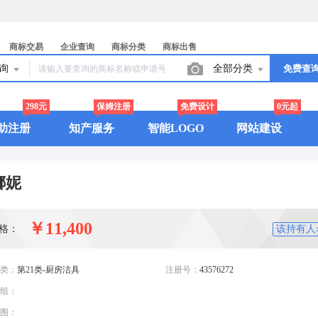
商标交易
企业查询
商标分类
商标出售
查询
全部分类
免费查
298元
保姆注册
免费设计
0元起
助注册
知产服务
智能LOGO
网站建设
娜妮
￥11,400
格：
该持有人
类：
第21类-厨房洁具
注册号：
43576272
组：
围：