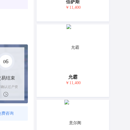
佰萨斯
￥11,400
6
0
允霸
交易结束
￥11,400
家确认过户资
后，平台解冻
金支付卖家
免费咨询