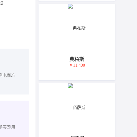
据
典柏斯
￥11,400
足电商准
即买即用