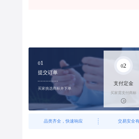
1
0
2
0
提交订单
支付定金
买家挑选商标并下单
买家需支付商标
标价的100%的
购买订金
品类齐全，快速响应
交易安全