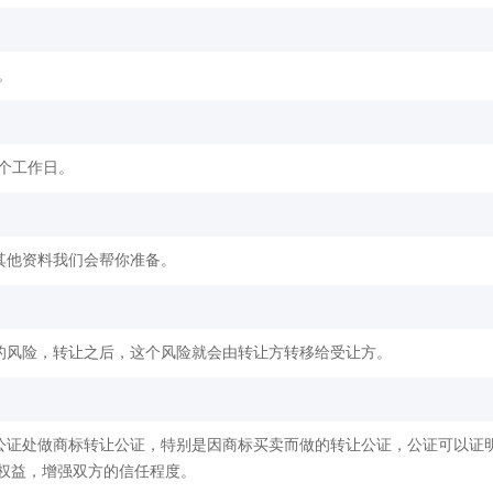
。
2个工作日。
其他资料我们会帮你准备。
的风险，转让之后，这个风险就会由转让方转移给受让方。
公证处做商标转让公证，特别是因商标买卖而做的转让公证，公证可以证
权益，增强双方的信任程度。