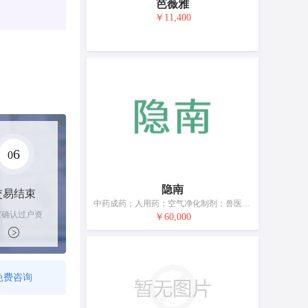
芭薇雅
￥11,400
6
0
隐南
交易结束
中药成药；人用药；空气净化制剂；兽医用药；捕苍蝇用粘胶；杀虫剂；包扎绷带；卫生内裤；牙用研磨剂
家确认过户资
￥60,000
后，平台解冻
金支付卖家
免费咨询