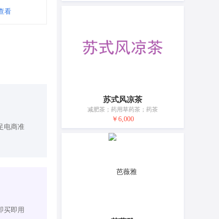
查看
苏式风凉茶
减肥茶；药用草药茶；药茶
￥6,000
足电商准
即买即用