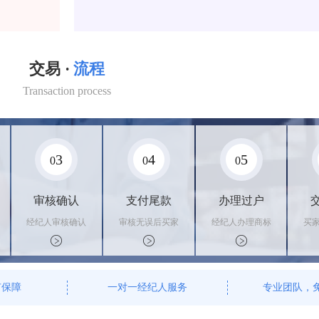
交易 ·
流程
Transaction process
3
4
5
0
0
0
审核确认
支付尾款
办理过户
经纪人审核确认
审核无误后买家
经纪人办理商标
买
商标状态
支付尾款，卖家
转让手续，交付
料
办理相关手续
相关证书
资
有保障
一对一经纪人服务
专业团队，