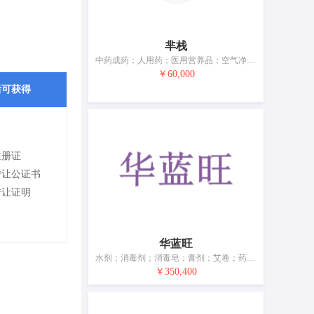
芈栈
中药成药；人用药；医用营养品；空气净化制剂；兽医用药；捕苍蝇用粘胶；杀虫剂；包扎绷带；卫生内裤；牙用研磨剂
￥60,000
后可获得
注册证
转让公证书
转让证明
华蓝旺
水剂；消毒剂；消毒皂；膏剂；艾卷；药茶；蛋白质补充剂；贴剂；营养补充剂；卫生巾
￥350,400