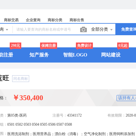
商标交易
企业查询
商标分类
商标出售
查询
全部分类
免费查
298元
保姆注册
免费设计
0元起
助注册
知产服务
智能LOGO
网站建设
蓝旺
同名商标
￥350,400
格：
该持有人
类：
第05类-医药
注册号：
43341172
有效期限：
2020-0
组：
0501 0502 0503 0504 0505 0506 0507 0508
围：
医用洗浴制剂；医用营养品；漂白粉（消毒）；空气净化制剂；医用饲料添加剂