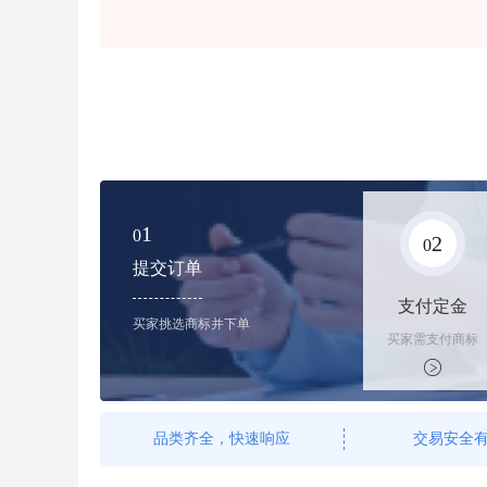
1
0
2
0
提交订单
支付定金
买家挑选商标并下单
买家需支付商标
标价的100%的
购买订金
品类齐全，快速响应
交易安全