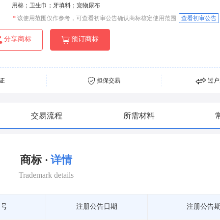
用棉；卫生巾；牙填料；宠物尿布
*
该使用范围仅作参考，可查看初审公告确认商标核定使用范围
查看初审公告
分享商标
预订商标
证
担保交易
过户
交易流程
所需材料
商标 ·
详情
Trademark details
期号
注册公告日期
注册公告