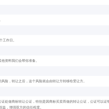
。
2个工作日。
其他资料我们会帮你准备。
的风险，转让之后，这个风险就会由转让方转移给受让方。
公证处做商标转让公证，特别是因商标买卖而做的转让公证，公证可以证
权益，增强双方的信任程度。