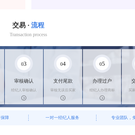
交易 ·
流程
Transaction process
3
4
5
0
0
0
审核确认
支付尾款
办理过户
经纪人审核确认
审核无误后买家
经纪人办理商标
买
商标状态
支付尾款，卖家
转让手续，交付
料
办理相关手续
相关证书
资
有保障
一对一经纪人服务
专业团队，