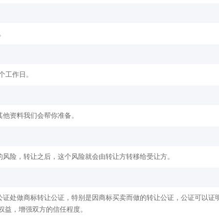
。
2个工作日。
其他资料我们会帮你准备。
的风险，转让之后，这个风险就会由转让方转移给受让方。
公证处做商标转让公证，特别是因商标买卖而做的转让公证，公证可以证
权益，增强双方的信任程度。