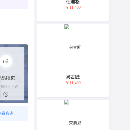
仕迪格
￥11,400
6
0
兴古匠
交易结束
￥11,400
家确认过户资
后，平台解冻
金支付卖家
免费咨询