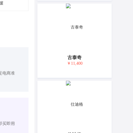
据
古泰奇
￥11,400
足电商准
即买即用