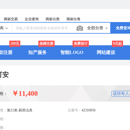
商标交易
企业查询
商标分类
商标出售
查询
全部分类
免费查
298元
保姆注册
免费设计
0元起
助注册
知产服务
智能LOGO
网站建设
可安
￥11,400
格：
该持有人
类：
第21类-厨房洁具
注册号：
42310956
组：
围：