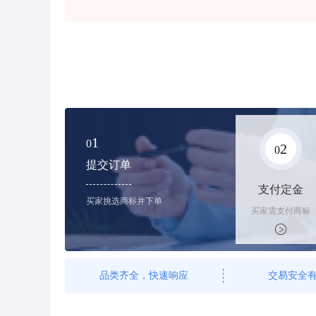
1
0
2
0
提交订单
支付定金
买家挑选商标并下单
买家需支付商标
标价的100%的
购买订金
品类齐全，快速响应
交易安全