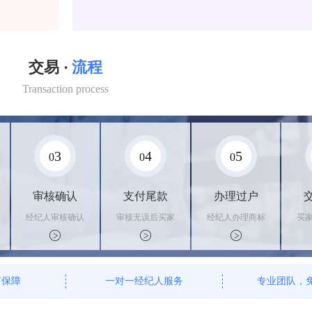
交易 ·
流程
Transaction process
3
4
5
0
0
0
审核确认
支付尾款
办理过户
经纪人审核确认
审核无误后买家
经纪人办理商标
买
商标状态
支付尾款，卖家
转让手续，交付
料
办理相关手续
相关证书
资
有保障
一对一经纪人服务
专业团队，