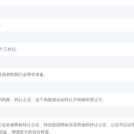
。
2个工作日。
其他资料我们会帮你准备。
的风险，转让之后，这个风险就会由转让方转移给受让方。
公证处做商标转让公证，特别是因商标买卖而做的转让公证，公证可以证
权益，增强双方的信任程度。