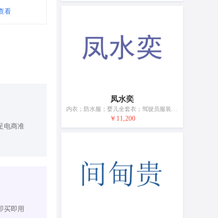
查看
凤水奕
内衣；防水服；婴儿全套衣；驾驶员服装；鞋（脚上的穿着物）；帽；袜；手套（服装）；围巾；皮带（服饰用）
￥11,200
足电商准
即买即用