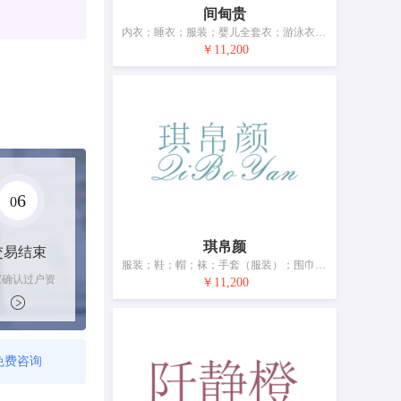
间甸贵
内衣；睡衣；服装；婴儿全套衣；游泳衣；鞋（脚上的穿着物）；袜；手套（服装）；围巾；皮带（服饰用）
￥11,200
6
0
琪帛颜
交易结束
服装；鞋；帽；袜；手套（服装）；围巾；腰带；婚纱；浴帽；睡眠用眼罩
家确认过户资
￥11,200
后，平台解冻
金支付卖家
免费咨询