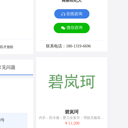
商标经纪人
在线咨询
微信咨询
联系电话：180-1319-6696
后才放款
常见问题
碧岚珂
内衣；防水服；婴儿全套衣；驾驶员服装；鞋（脚上的穿着物）；帽；袜；手套（服装）；围巾；皮带（服饰用）
期号
￥11,200