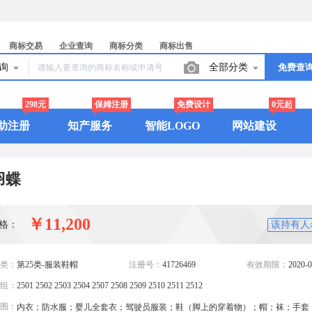
商标交易
企业查询
商标分类
商标出售
查询
全部分类
免费查
298元
保姆注册
免费设计
0元起
助注册
知产服务
智能LOGO
网站建设
羽蝶
￥11,200
格：
该持有人
类：
第25类-服装鞋帽
注册号：
41726469
有效期限：
2020-0
组：
2501 2502 2503 2504 2507 2508 2509 2510 2511 2512
围：
内衣；防水服；婴儿全套衣；驾驶员服装；鞋（脚上的穿着物）；帽；袜；手套