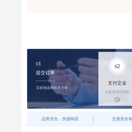
1
0
2
0
提交订单
支付定金
买家挑选商标并下单
买家需支付商标
标价的100%的
购买订金
品类齐全，快速响应
交易安全