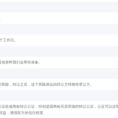
。
2个工作日。
其他资料我们会帮你准备。
的风险，转让之后，这个风险就会由转让方转移给受让方。
公证处做商标转让公证，特别是因商标买卖而做的转让公证，公证可以证
权益，增强双方的信任程度。