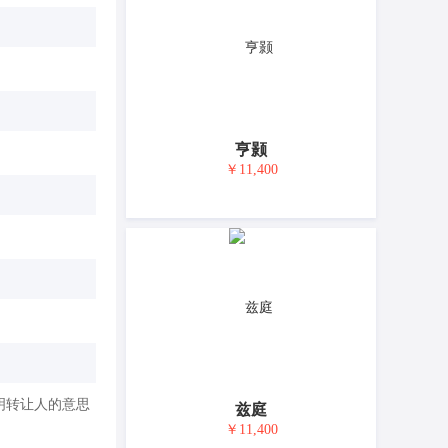
亨颢
￥11,400
明转让人的意思
兹庭
￥11,400