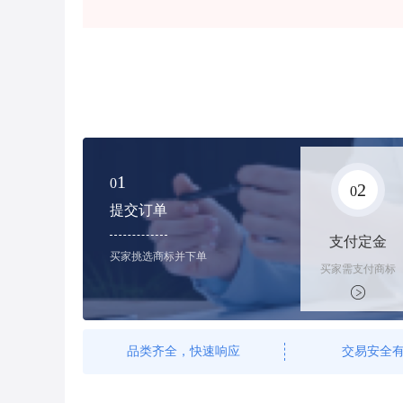
1
0
2
0
提交订单
支付定金
买家挑选商标并下单
买家需支付商标
标价的100%的
购买订金
品类齐全，快速响应
交易安全