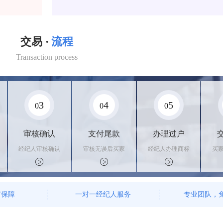
交易 ·
流程
Transaction process
3
4
5
0
0
0
审核确认
支付尾款
办理过户
经纪人审核确认
审核无误后买家
经纪人办理商标
买
商标状态
支付尾款，卖家
转让手续，交付
料
办理相关手续
相关证书
资
有保障
一对一经纪人服务
专业团队，