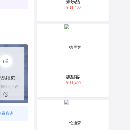
崇乐品
￥11,400
6
0
德里客
交易结束
￥11,400
家确认过户资
后，平台解冻
金支付卖家
免费咨询