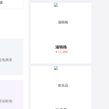
据
滋锦格
￥11,400
足电商准
即买即用