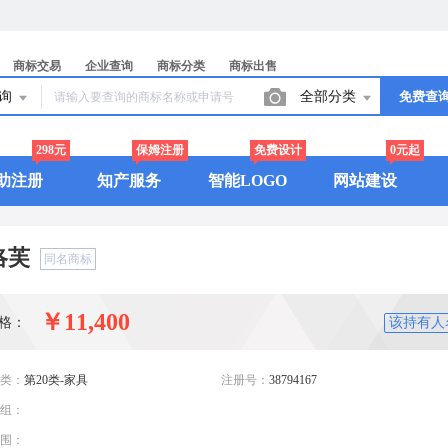
商标交易
企业查询
商标分类
商标出售
查询
全部分类
免费查
298元
保姆注册
免费设计
0元起
助注册
知产服务
智能LOGO
网站建设
洛芙
同名商标
￥11,400
格：
该持有人
类：
第20类-家具
注册号：
38794167
组：
围：