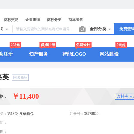
商标交易
企业查询
商标分类
商标出售
查询
全部分类
免费查
298元
保姆注册
免费设计
0元起
助注册
知产服务
智能LOGO
网站建设
洛芙
同名商标
￥11,400
格：
该持有人
类：
第18类-皮革箱包
注册号：
38778829
组：
围：