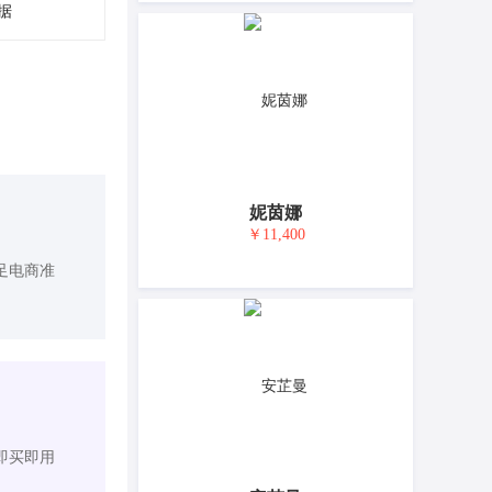
据
妮茵娜
￥11,400
足电商准
即买即用