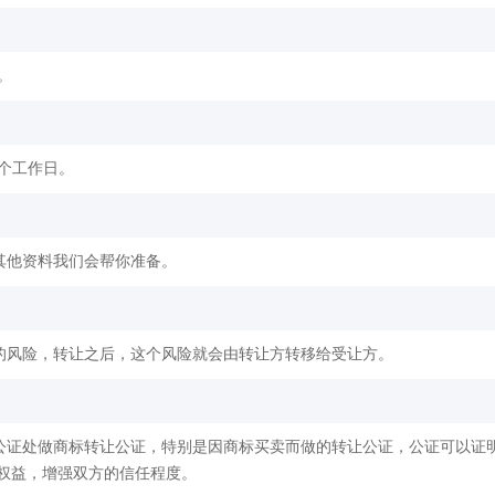
。
2个工作日。
其他资料我们会帮你准备。
的风险，转让之后，这个风险就会由转让方转移给受让方。
公证处做商标转让公证，特别是因商标买卖而做的转让公证，公证可以证
权益，增强双方的信任程度。