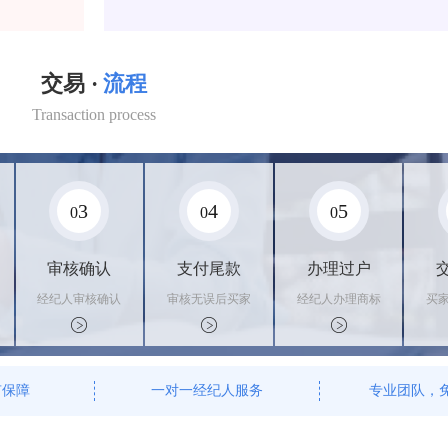
交易 ·
流程
Transaction process
3
4
5
0
0
0
审核确认
支付尾款
办理过户
经纪人审核确认
审核无误后买家
经纪人办理商标
买
商标状态
支付尾款，卖家
转让手续，交付
料
办理相关手续
相关证书
资
有保障
一对一经纪人服务
专业团队，