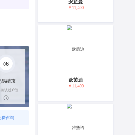
安芷曼
￥11,400
6
0
欧茵迪
交易结束
￥11,400
家确认过户资
后，平台解冻
金支付卖家
免费咨询