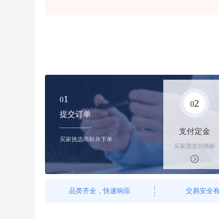
1
0
2
0
提交订单
支付定金
买家挑选商标并下单
买家需支付商标
标价的100%的
购买订金
品类齐全，快速响应
交易安全