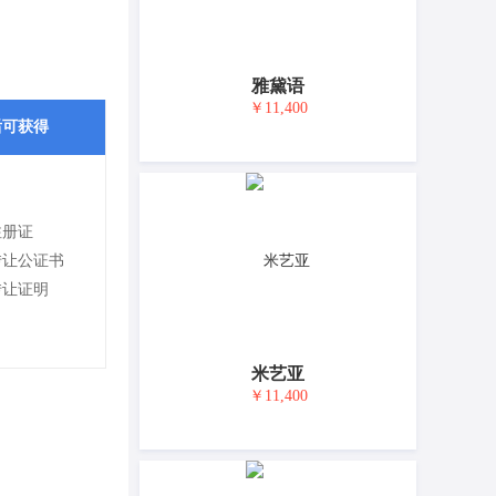
雅黛语
￥11,400
后可获得
注册证
转让公证书
转让证明
米艺亚
￥11,400