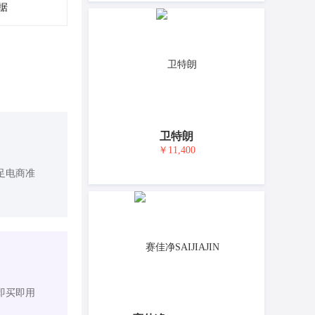
据
卫特朗
￥11,400
足电商准
即买即用