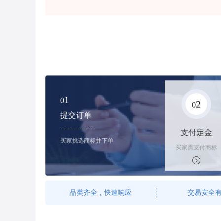
1
0
2
0
提交订单
支付定金
买家挑选商标并下单
买家需支付商标
标价的100%的
购买订金
品类齐全，快速响应
交易安全