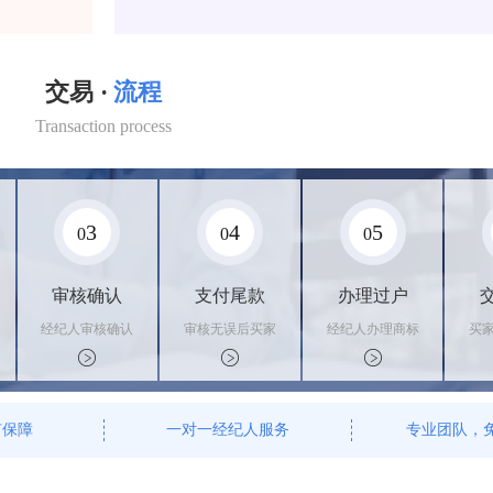
交易 ·
流程
Transaction process
3
4
5
0
0
0
审核确认
支付尾款
办理过户
经纪人审核确认
审核无误后买家
经纪人办理商标
买
商标状态
支付尾款，卖家
转让手续，交付
料
办理相关手续
相关证书
资
有保障
一对一经纪人服务
专业团队，