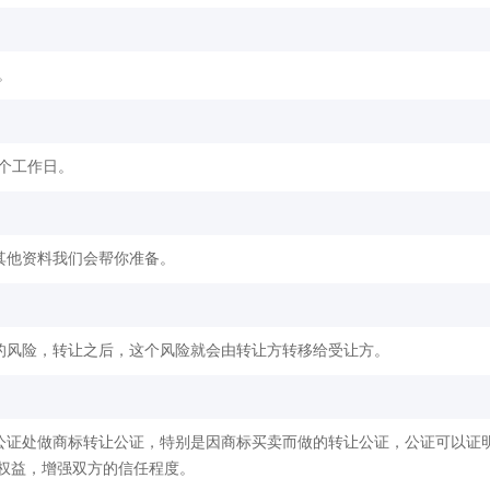
。
2个工作日。
其他资料我们会帮你准备。
的风险，转让之后，这个风险就会由转让方转移给受让方。
公证处做商标转让公证，特别是因商标买卖而做的转让公证，公证可以证
权益，增强双方的信任程度。