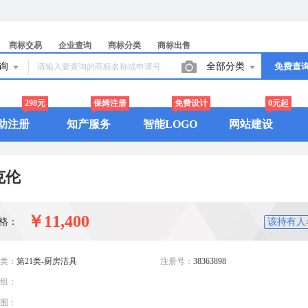
商标交易
企业查询
商标分类
商标出售
查询
全部分类
免费查
298元
保姆注册
免费设计
0元起
助注册
知产服务
智能LOGO
网站建设
克伦
￥11,400
格：
该持有人
类：
第21类-厨房洁具
注册号：
38363898
组：
围：