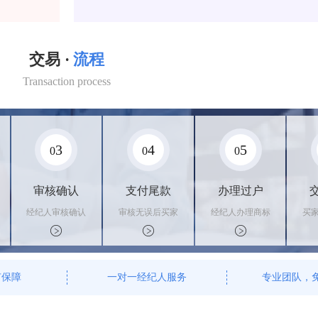
交易 ·
流程
Transaction process
3
4
5
0
0
0
审核确认
支付尾款
办理过户
经纪人审核确认
审核无误后买家
经纪人办理商标
买
商标状态
支付尾款，卖家
转让手续，交付
料
办理相关手续
相关证书
资
有保障
一对一经纪人服务
专业团队，