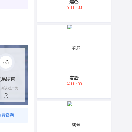
煌邑
￥11,400
6
0
宥跃
交易结束
￥11,400
家确认过户资
后，平台解冻
金支付卖家
免费咨询