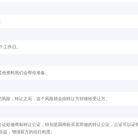
。
2个工作日。
其他资料我们会帮你准备。
的风险，转让之后，这个风险就会由转让方转移给受让方。
公证处做商标转让公证，特别是因商标买卖而做的转让公证，公证可以证
权益，增强双方的信任程度。