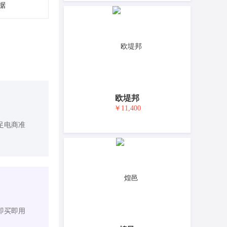
据
欧堤邦
￥11,400
足电商准
即买即用