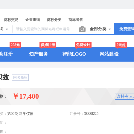
商标交易
企业查询
商标分类
商标出售
查询
全部分类
免费查
298元
保姆注册
免费设计
0元起
助注册
知产服务
智能LOGO
网站建设
贝兹
同名商标
￥17,400
格：
该持有人
类：
第09类-科学仪器
注册号：
38338225
组：
围：