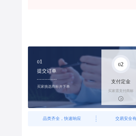
1
0
2
0
提交订单
支付定金
买家挑选商标并下单
买家需支付商标
标价的100%的
购买订金
品类齐全，快速响应
交易安全