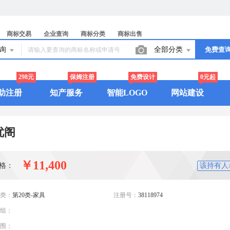
商标交易
企业查询
商标分类
商标出售
查询
全部分类
免费查
298元
保姆注册
免费设计
0元起
助注册
知产服务
智能LOGO
网站建设
优阁
￥11,400
格：
该持有人
类：
第20类-家具
注册号：
38118974
组：
围：