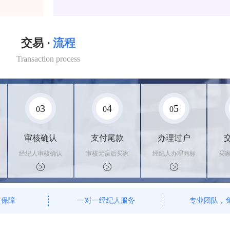
交易 ·
流程
Transaction process
3
4
5
0
0
0
审核确认
支付尾款
办理过户
经纪人审核确认
审核无误后买家
经纪人办理商标
买
商标状态
支付尾款，卖家
转让手续，交付
料
办理相关手续
相关证书
资
有保障
一对一经纪人服务
专业团队，