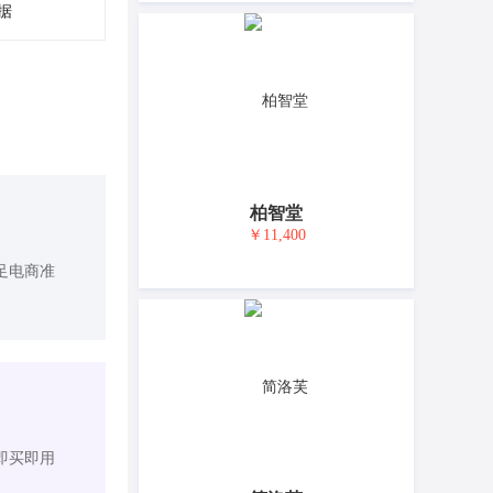
据
柏智堂
￥11,400
足电商准
即买即用