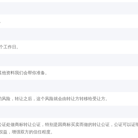
。
2个工作日。
其他资料我们会帮你准备。
的风险，转让之后，这个风险就会由转让方转移给受让方。
公证处做商标转让公证，特别是因商标买卖而做的转让公证，公证可以证
权益，增强双方的信任程度。