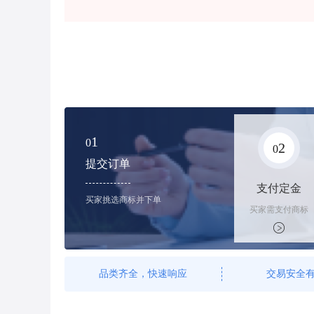
1
0
2
0
提交订单
支付定金
买家挑选商标并下单
买家需支付商标
标价的100%的
购买订金
品类齐全，快速响应
交易安全