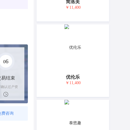
简洛芙
￥11,400
6
0
优伦乐
交易结束
￥11,400
家确认过户资
后，平台解冻
金支付卖家
免费咨询