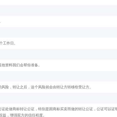
。
2个工作日。
其他资料我们会帮你准备。
的风险，转让之后，这个风险就会由转让方转移给受让方。
公证处做商标转让公证，特别是因商标买卖而做的转让公证，公证可以证
权益，增强双方的信任程度。