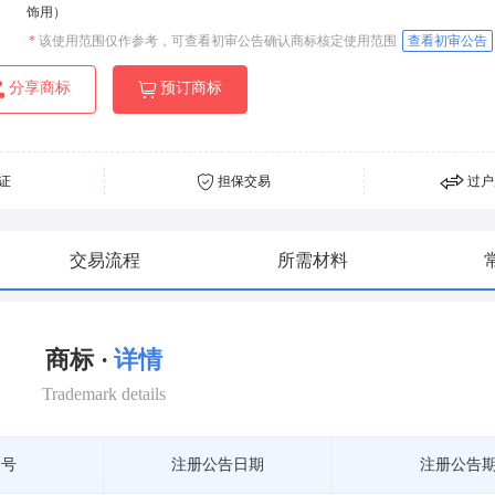
饰用）
*
该使用范围仅作参考，可查看初审公告确认商标核定使用范围
查看初审公告
分享商标
预订商标
证
担保交易
过户
交易流程
所需材料
商标 ·
详情
Trademark details
期号
注册公告日期
注册公告