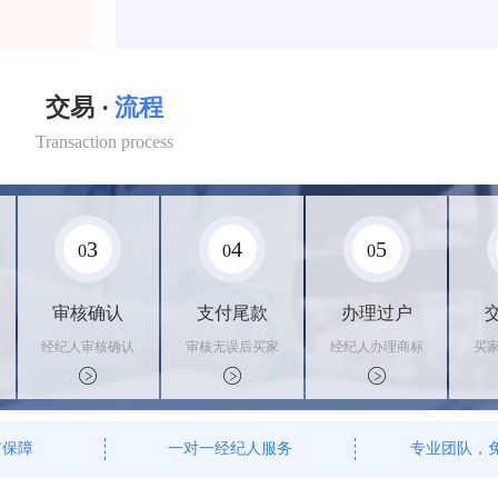
交易 ·
流程
Transaction process
3
4
5
0
0
0
审核确认
支付尾款
办理过户
经纪人审核确认
审核无误后买家
经纪人办理商标
买
商标状态
支付尾款，卖家
转让手续，交付
料
办理相关手续
相关证书
资
有保障
一对一经纪人服务
专业团队，