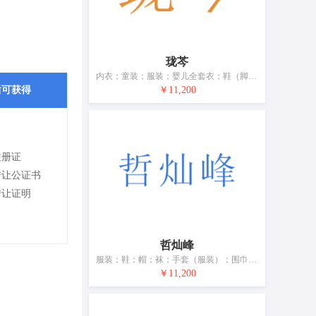
珑芩
内衣；童装；服装；婴儿全套衣；鞋（脚上的穿着物）；帽；袜；手套（服装）；围巾；皮带（服饰用）
后可获得
￥11,200
注册证
转让公证书
转让证明
哲灿峰
服装；鞋；帽；袜；手套（服装）；围巾；腰带；婚纱；浴帽；睡眠用眼罩
￥11,200