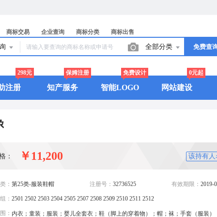
商标交易
企业查询
商标分类
商标出售
查询
全部分类
免费查
298元
保姆注册
免费设计
0元起
助注册
知产服务
智能LOGO
网站建设
尕
￥11,200
格：
该持有人
类：
第25类-服装鞋帽
注册号：
32736525
有效期限：
2019-0
组：
2501 2502 2503 2504 2505 2507 2508 2509 2510 2511 2512
围：
内衣；童装；服装；婴儿全套衣；鞋（脚上的穿着物）；帽；袜；手套（服装）