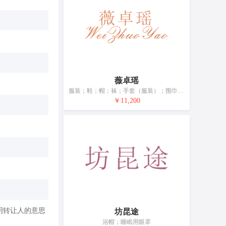
薇卓瑶
服装；鞋；帽；袜；手套（服装）；围巾；腰带；婚纱；浴帽；睡眠用眼罩
￥11,200
明转让人的意思
坊昆途
浴帽；睡眠用眼罩