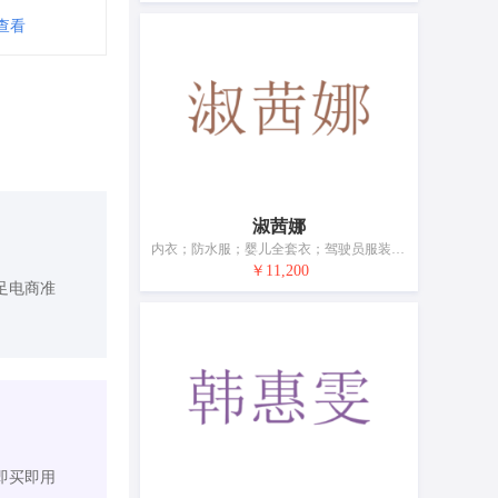
查看
淑茜娜
内衣；防水服；婴儿全套衣；驾驶员服装；鞋（脚上的穿着物）；帽；短袜；手套（服装）；围巾；皮带（服饰用）
￥11,200
足电商准
即买即用