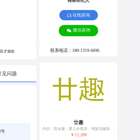
商标经纪人
在线咨询
微信咨询
联系电话：180-1319-6696
后才放款
常见问题
廿趣
内衣；防水服；婴儿全套衣；驾驶员服装；鞋（脚上的穿着物）；帽；袜；手套（服装）；围巾；皮带（服饰用）
期号
￥11,200