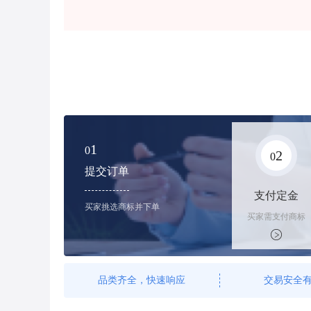
1
0
2
0
提交订单
支付定金
买家挑选商标并下单
买家需支付商标
标价的100%的
购买订金
品类齐全，快速响应
交易安全