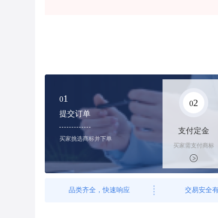
1
0
2
0
提交订单
支付定金
买家挑选商标并下单
买家需支付商标
标价的100%的
购买订金
品类齐全，快速响应
交易安全