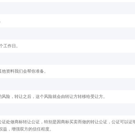
。
2个工作日。
其他资料我们会帮你准备。
的风险，转让之后，这个风险就会由转让方转移给受让方。
公证处做商标转让公证，特别是因商标买卖而做的转让公证，公证可以证
权益，增强双方的信任程度。