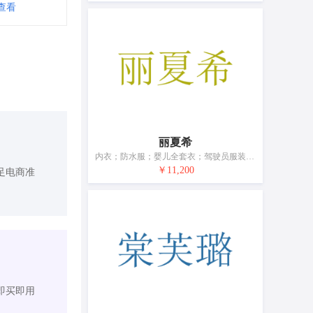
查看
丽夏希
内衣；防水服；婴儿全套衣；驾驶员服装；鞋（脚上的穿着物）；帽；短袜；手套（服装）；围巾；皮带（服饰用）
￥11,200
足电商准
即买即用