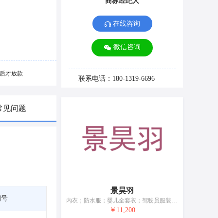
商标经纪人
在线咨询
微信咨询
后才放款
联系电话：180-1319-6696
常见问题
景昊羽
期号
内衣；防水服；婴儿全套衣；驾驶员服装；鞋（脚上的穿着物）；帽；袜；手套（服装）；围巾；皮带（服饰用）
￥11,200