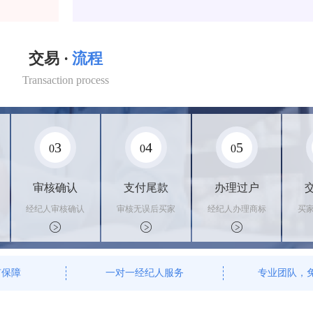
交易 ·
流程
Transaction process
3
4
5
0
0
0
审核确认
支付尾款
办理过户
经纪人审核确认
审核无误后买家
经纪人办理商标
买
商标状态
支付尾款，卖家
转让手续，交付
料
办理相关手续
相关证书
资
有保障
一对一经纪人服务
专业团队，