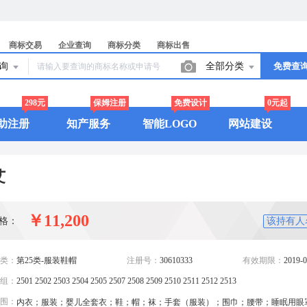
商标交易
企业查询
商标分类
商标出售
查询
全部分类
免费查
298元
保姆注册
免费设计
0元起
助注册
知产服务
智能LOGO
网站建设
艾
￥11,200
格：
该持有人
类：
第25类-服装鞋帽
注册号：
30610333
有效期限：
2019-0
组：
2501 2502 2503 2504 2505 2507 2508 2509 2510 2511 2512 2513
围：
内衣；服装；婴儿全套衣；鞋；帽；袜；手套（服装）；围巾；腰带；睡眠用眼