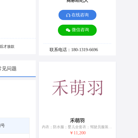
商标经纪人
在线咨询
微信咨询
后才放款
联系电话：180-1319-6696
常见问题
禾萌羽
期号
内衣；防水服；婴儿全套衣；驾驶员服装；鞋（脚上的穿着物）；帽；短袜；手套（服装）；围巾；皮带（服饰用）
￥11,200