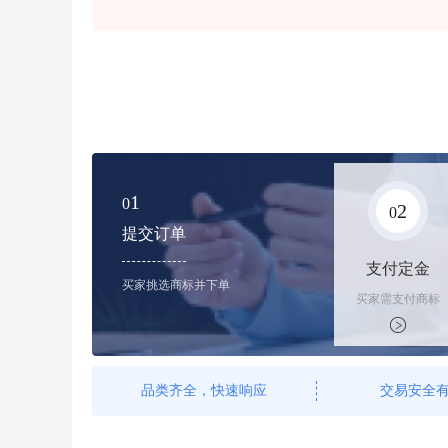
1
0
2
0
提交订单
支付定金
买家挑选商标并下单
买家需支付商标
标价的100%的
购买订金
品类齐全，快速响应
交易安全