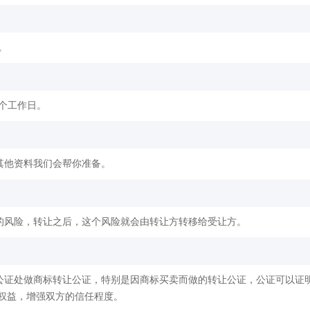
。
2个工作日。
其他资料我们会帮你准备。
的风险，转让之后，这个风险就会由转让方转移给受让方。
公证处做商标转让公证，特别是因商标买卖而做的转让公证，公证可以证
权益，增强双方的信任程度。