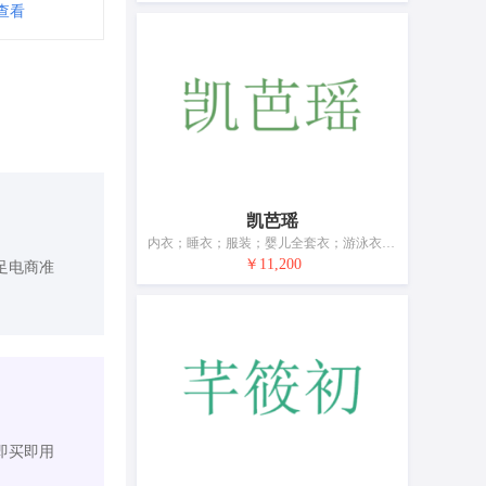
查看
凯芭瑶
内衣；睡衣；服装；婴儿全套衣；游泳衣；鞋（脚上的穿着物）；袜；手套（服装）；围巾；皮带（服饰用）
￥11,200
足电商准
即买即用