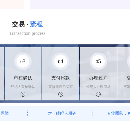
交易 ·
流程
Transaction process
3
4
5
0
0
0
审核确认
支付尾款
办理过户
经纪人审核确认
审核无误后买家
经纪人办理商标
买
商标状态
支付尾款，卖家
转让手续，交付
料
办理相关手续
相关证书
资
有保障
一对一经纪人服务
专业团队，