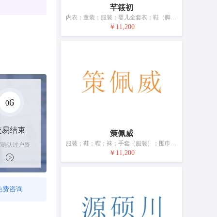
芊筱初
内衣；童装；服装；婴儿全套衣；鞋（脚上的穿着物）；帽；袜；手套（服装）；围巾；皮带（服饰用）
￥11,200
6
0
交易结束
策佩威
服装；鞋；帽；袜；手套（服装）；围巾；腰带；婚纱；浴帽；睡眠用眼罩
家确认过户资
后，平台解冻
￥11,200
金支付卖家
免费咨询