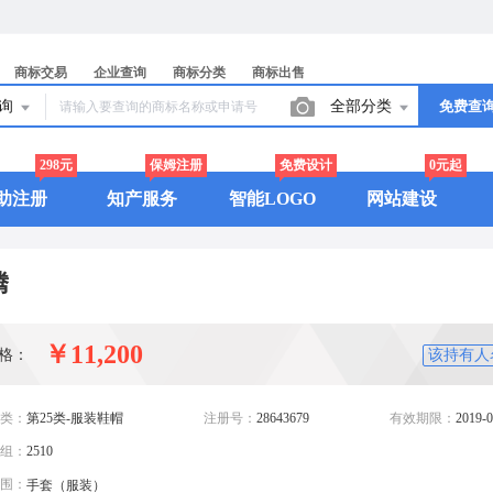
商标交易
企业查询
商标分类
商标出售
查询
全部分类
免费查
298元
保姆注册
免费设计
0元起
助注册
知产服务
智能LOGO
网站建设
腾
￥11,200
格：
该持有人
类：
第25类-服装鞋帽
注册号：
28643679
有效期限：
2019-0
组：
2510
围：
手套（服装）